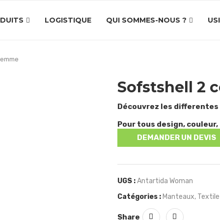
DUITS
LOGISTIQUE
QUI SOMMES-NOUS ?
US
 Femme
Sofstshell 2
Découvrez les differentes
Pour tous design, couleur, 
DEMANDER UN DEVIS
UGS :
Antartida Woman
Catégories :
Manteaux
,
Textile
Share