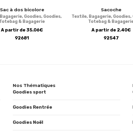
Sac à dos bicolore
Sacoche
Bagagerie
,
Goodies
,
Goodies
,
Textile
,
Bagagerie
,
Goodies
,
Totebag & Bagagerie
Totebag & Bagageri
A partir de 35.06€
A partir de 2.40€
92681
92547
Nos Thématiques
Goodies sport
Goodies Rentrée
Goodies Noël