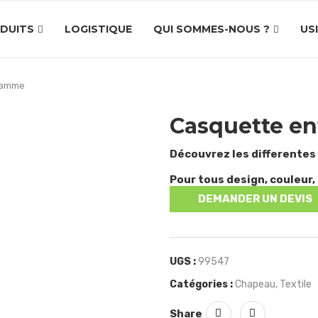
DUITS
LOGISTIQUE
QUI SOMMES-NOUS ?
US
gamme
Casquette e
Découvrez les differentes
Pour tous design, couleur, 
DEMANDER UN DEVIS
UGS :
99547
Catégories :
Chapeau
,
Textile
Share