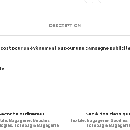
DESCRIPTION
w-cost pour un évènement ou pour une campagne publicita
!
le !
Sacoche ordinateur
Sac à dos classiqu
tile
,
Bagagerie
,
Goodies
,
Textile
,
Bagagerie
,
Goodies
,
logies
,
Totebag & Bagagerie
Totebag & Bagageri