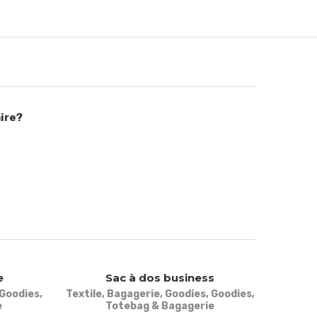
ire?
e
Sac à dos business
Goodies
,
Textile
,
Bagagerie
,
Goodies
,
Goodies
,
e
Totebag & Bagagerie