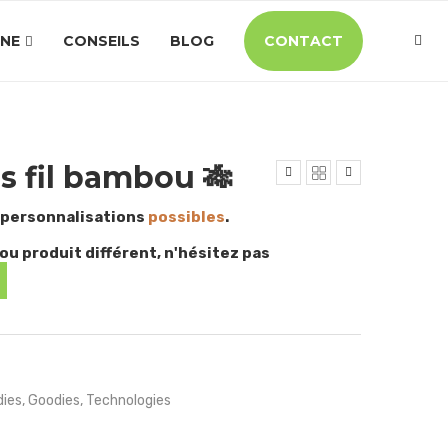
INE
CONSEILS
BLOG
CONTACT
s fil bambou 🎋
 personnalisations
possibles
.
ou produit différent, n'hésitez pas
ies
,
Goodies
,
Technologies