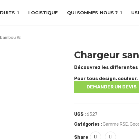
DUITS
LOGISTIQUE
QUI SOMMES-NOUS ?
US
l bambou 🎋
Chargeur san
Découvrez les differentes
Pour tous design, couleur, 
DEMANDER UN DEVIS
UGS :
6527
Catégories :
Gamme RSE
,
Good
Share