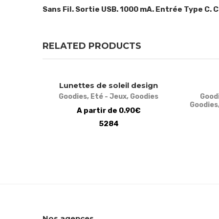
Sans Fil. Sortie USB. 1000 mA. Entrée Type C. C
RELATED PRODUCTS
Lunettes de soleil design
Goodies
,
Eté - Jeux
,
Goodies
Good
Goodies
A partir de 0.90€
5284
Nos agences