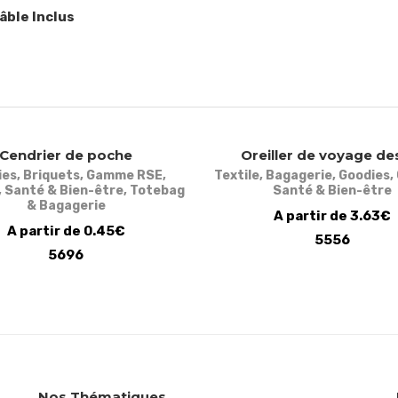
âble Inclus
Cendrier de poche
Oreiller de voyage de
ies
,
Briquets
,
Gamme RSE
,
Textile
,
Bagagerie
,
Goodies
,
,
Santé & Bien-être
,
Totebag
Santé & Bien-être
& Bagagerie
A partir de 3.63€
A partir de 0.45€
5556
5696
Nos Thématiques