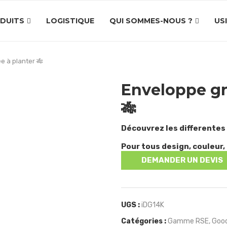
DUITS
LOGISTIQUE
QUI SOMMES-NOUS ?
US
e à planter 🎋
Enveloppe gr
🎋
Découvrez les differentes
Pour tous design, couleur, 
DEMANDER UN DEVIS
UGS :
iDG14K
Catégories :
Gamme RSE
,
Good