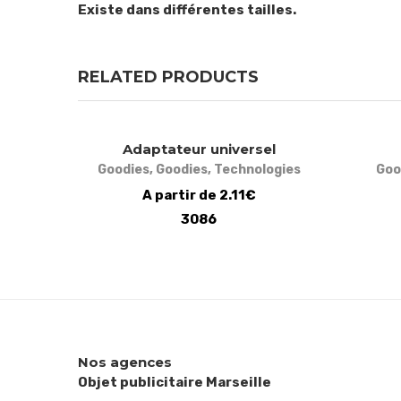
Existe dans différentes tailles.
RELATED PRODUCTS
Adaptateur universel
Goodies
,
Goodies
,
Technologies
Goo
A partir de 2.11€
3086
Nos agences
Objet publicitaire Marseille