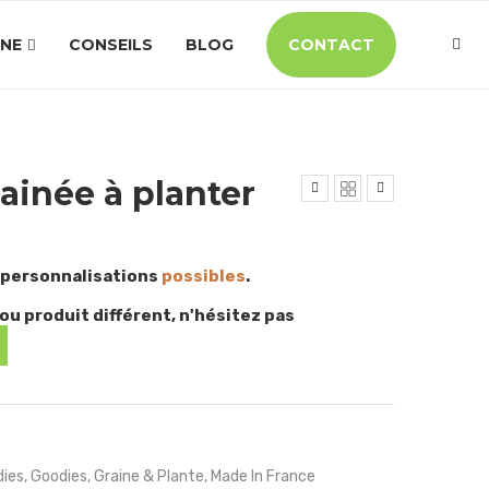
INE
CONSEILS
BLOG
CONTACT
ainée à planter
 personnalisations
possibles
.
ou produit différent, n'hésitez pas
ies
,
Goodies
,
Graine & Plante
,
Made In France