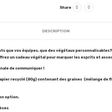
Share
DESCRIPTION
ents que vos équipes, que des végétaux personnalisables?
: offrez un cadeau végétal pour marquer les esprits et asse
ginale de communiquer !
apier recyclé (80g) contenant des graines (mélange de f
en option.
ièces