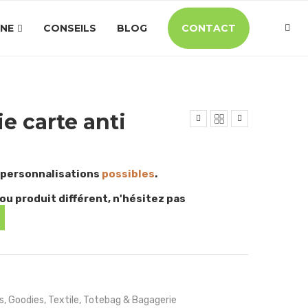
INE
CONSEILS
BLOG
CONTACT
e carte anti
 personnalisations
possibles
.
ou produit différent, n'hésitez pas
s
,
Goodies
,
Textile
,
Totebag & Bagagerie