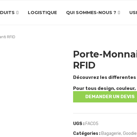
DUITS
LOGISTIQUE
QUI SOMMES-NOUS ?
US
nti RFID
Porte-Monnai
RFID
Découvrez les differentes
Pour tous design, couleur, 
DEMANDER UN DEVIS
UGS :
FAC05
Catégories :
Bagagerie
,
Goodie