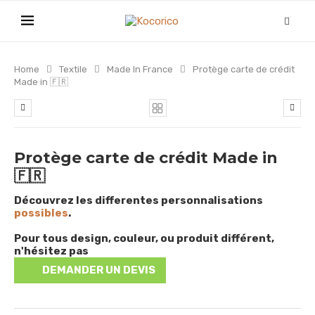
Home
Textile
Made In France
Protège carte de crédit
Made in 🇫🇷
Protège carte de crédit Made in
🇫🇷
Découvrez les differentes personnalisations
possibles
.
Pour tous design, couleur, ou produit différent,
n'hésitez pas
DEMANDER UN DEVIS