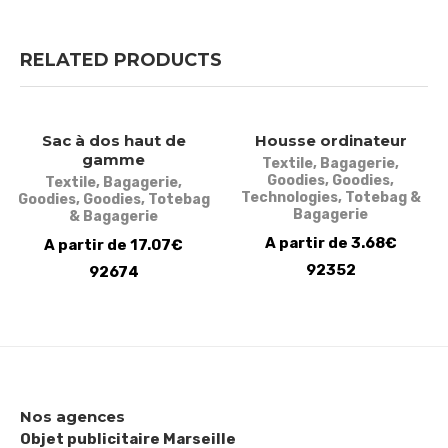
RELATED PRODUCTS
Sac à dos haut de
Housse ordinateur
gamme
Textile
,
Bagagerie
,
Goodies
,
Goodies
,
Textile
,
Bagagerie
,
Technologies
,
Totebag &
Goodies
,
Goodies
,
Totebag
Bagagerie
& Bagagerie
A partir de 3.68€
A partir de 17.07€
92352
92674
Nos agences
Objet publicitaire Marseille