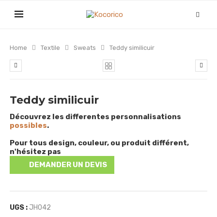
Home
Textile
Sweats
Teddy similicuir
Teddy similicuir
Découvrez les differentes personnalisations
possibles
.
Pour tous design, couleur, ou produit différent,
n'hésitez pas
DEMANDER UN DEVIS
UGS :
JH042