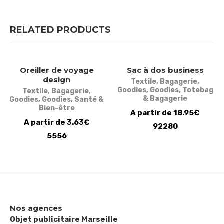
RELATED PRODUCTS
Oreiller de voyage
Sac à dos business
design
Textile
,
Bagagerie
,
Goodies
,
Goodies
,
Totebag
Textile
,
Bagagerie
,
& Bagagerie
Goodies
,
Goodies
,
Santé &
Bien-être
A partir de 18.95€
A partir de 3.63€
92280
5556
Nos agences
Objet publicitaire Marseille