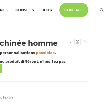
INE
CONSEILS
BLOG
CONTACT
e chinée homme
 personnalisations
possibles
.
ou produit différent, n'hésitez pas
s
,
Textile