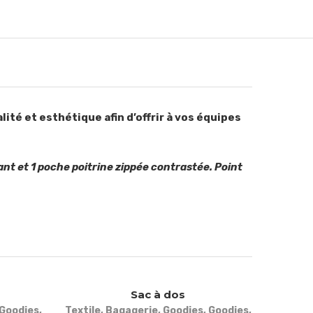
lité et esthétique afin d’offrir à vos équipes
nt et 1 poche poitrine zippée contrastée. Point
Sac à dos
Goodies
,
Textile
,
Bagagerie
,
Goodies
,
Goodies
,