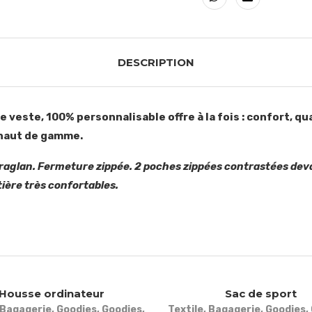
DESCRIPTION
veste, 100% personnalisable offre à la fois : confort, qua
 haut de gamme.
raglan. Fermeture zippée. 2 poches zippées contrastées deva
ière très confortables.
Housse ordinateur
Sac de sport
Bagagerie
,
Goodies
,
Goodies
,
Textile
,
Bagagerie
,
Goodies
,