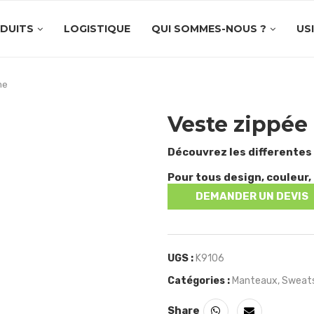
DUITS
LOGISTIQUE
QUI SOMMES-NOUS ?
US
me
Veste zippé
Découvrez les differentes
Pour tous design, couleur, 
DEMANDER UN DEVIS
UGS :
K9106
Catégories :
Manteaux
,
Sweat
Share