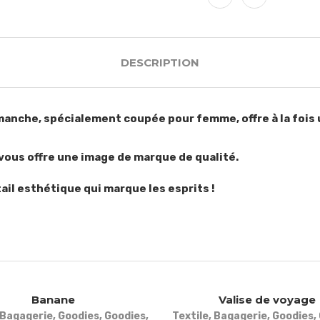
DESCRIPTION
anche, spécialement coupée pour femme, offre à la fois u
ous offre une image de marque de qualité.
tail esthétique qui marque les esprits !
Banane
Valise de voyage
Bagagerie
,
Goodies
,
Goodies
,
Textile
,
Bagagerie
,
Goodies
,