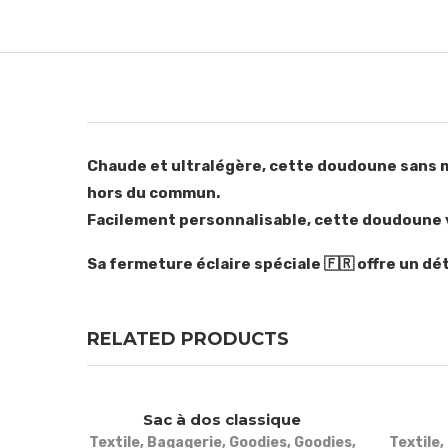
Chaude et ultralégère, cette doudoune sans m
hors du commun.
Facilement personnalisable, cette doudoune v
Sa fermeture éclaire spéciale 🇫🇷 offre un dé
RELATED PRODUCTS
Sac à dos classique
Textile
,
Bagagerie
,
Goodies
,
Goodies
,
Textile
,