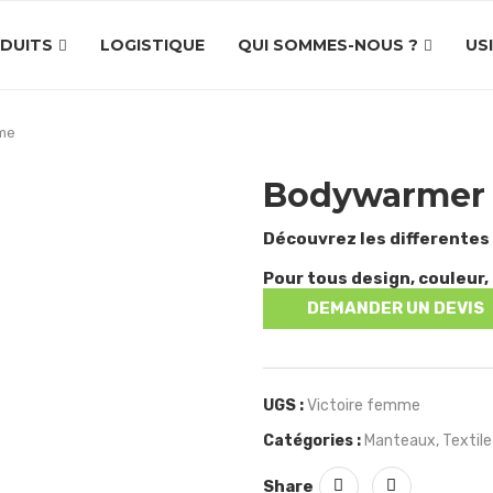
DUITS
LOGISTIQUE
QUI SOMMES-NOUS ?
US
me
Bodywarmer 
Découvrez les differentes
Pour tous design, couleur, 
DEMANDER UN DEVIS
UGS :
Victoire femme
Catégories :
Manteaux
,
Textile
Share