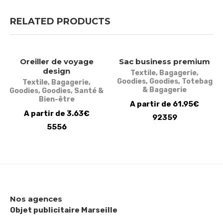
RELATED PRODUCTS
Oreiller de voyage
Sac business premium
design
Textile
,
Bagagerie
,
Goodies
,
Goodies
,
Totebag
Textile
,
Bagagerie
,
& Bagagerie
Goodies
,
Goodies
,
Santé &
Bien-être
A partir de 61.95€
A partir de 3.63€
92359
5556
Nos agences
Objet publicitaire Marseille