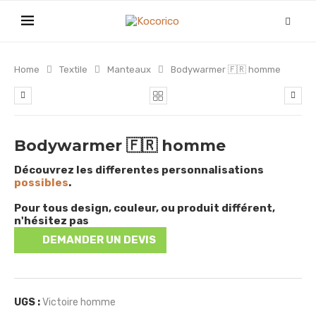
Home
Textile
Manteaux
Bodywarmer 🇫🇷 homme
Bodywarmer 🇫🇷 homme
Découvrez les differentes personnalisations
possibles
.
Pour tous design, couleur, ou produit différent,
n'hésitez pas
DEMANDER UN DEVIS
UGS :
Victoire homme