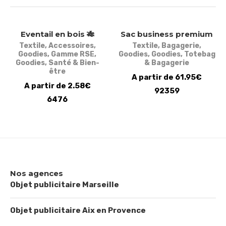
Eventail en bois 🎋
Sac business premium
Textile
,
Accessoires
,
Textile
,
Bagagerie
,
Goodies
,
Gamme RSE
,
Goodies
,
Goodies
,
Totebag
Goodies
,
Santé & Bien-
& Bagagerie
être
A partir de 61.95€
A partir de 2.58€
92359
6476
Nos agences
Objet publicitaire Marseille
Objet publicitaire Aix en Provence