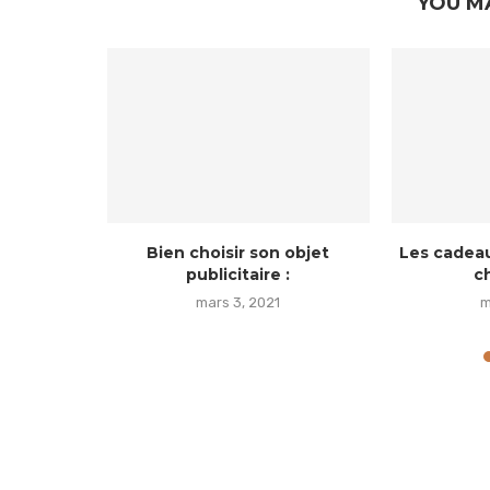
YOU M
ommercial
Bien choisir son objet
Les cadeau
lopper...
publicitaire :
ch
mars 3, 2021
m