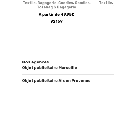
Textile
,
Bagagerie
,
Goodies
,
Goodies
,
Textile
,
Totebag & Bagagerie
A partir de 49.95€
92159
Nos agences
Objet publicitaire Marseille
Objet publicitaire Aix en Provence