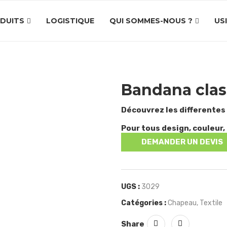
DUITS
LOGISTIQUE
QUI SOMMES-NOUS ?
US
Bandana clas
Découvrez les differentes
Pour tous design, couleur, 
DEMANDER UN DEVIS
UGS :
3029
Catégories :
Chapeau
,
Textile
Share