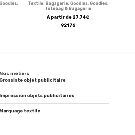
Goodies
,
Textile
,
Bagagerie
,
Goodies
,
Goodies
,
Totebag & Bagagerie
A partir de 27.74€
92176
Nos métiers
Grossiste objet publicitaire
Impression objets publicitaires
Marquage textile