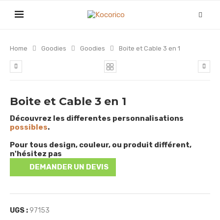
Home
Goodies
Goodies
Boite et Cable 3 en 1
Boite et Cable 3 en 1
Découvrez les differentes personnalisations
possibles
.
Pour tous design, couleur, ou produit différent,
n'hésitez pas
DEMANDER UN DEVIS
UGS :
97153