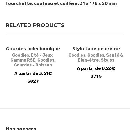
fourchette, couteau et cuillère. 31 x 178 x 20 mm
RELATED PRODUCTS
Gourdes acier iconique
Stylo tube de crème
Goodies
,
Eté - Jeux
,
Goodies
,
Goodies
,
Santé &
Gamme RSE
,
Goodies
,
Bien-être
,
Stylos
Gourdes - Boisson
A partir de 0.26€
A partir de 3.61€
3715
5827
Nos agences