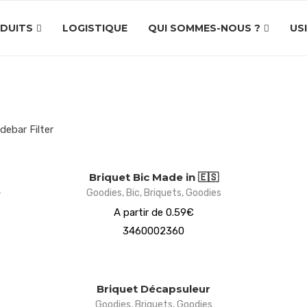
DUITS
LOGISTIQUE
QUI SOMMES-NOUS ?
US
idebar Filter
Briquet Bic Made in 🇪🇸
-
Goodies
,
Bic
,
Briquets
,
Goodies
A partir de 0.59€
3460002360
Briquet Décapsuleur
Goodies
,
Briquets
,
Goodies