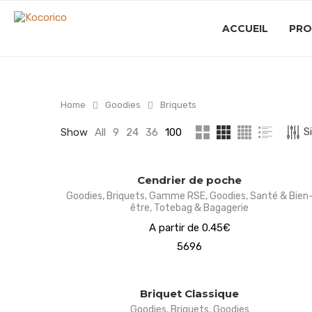
ACCUEIL
PRO
Home
Goodies
Briquets
S
Show
All
9
24
36
100
Cendrier de poche
Goodies
,
Briquets
,
Gamme RSE
,
Goodies
,
Santé & Bien
être
,
Totebag & Bagagerie
A partir de 0.45€
5696
Briquet Classique
Goodies
,
Briquets
,
Goodies