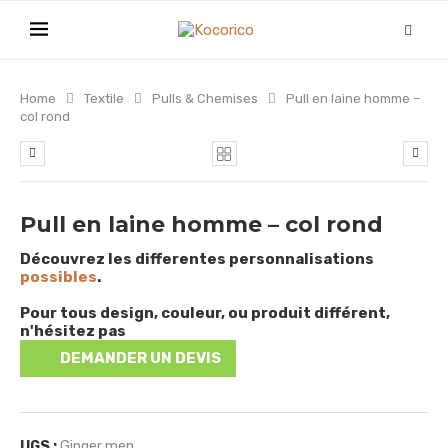
Home
Textile
Pulls & Chemises
Pull en laine homme –
col rond
Pull en laine homme – col rond
Découvrez les differentes personnalisations
possibles
.
Pour tous design, couleur, ou produit différent,
n'hésitez pas
DEMANDER UN DEVIS
UGS :
Ginger men