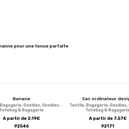
sthanne pour une tenue parfaite
Banane
Sac ordinateur desi
Bagagerie
,
Goodies
,
Goodies
,
Textile
,
Bagagerie
,
Goodies
,
Totebag & Bagagerie
Totebag & Bagageri
A partir de 2.19€
A partir de 7.57€
92546
92171