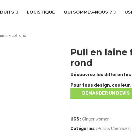
DUITS
LOGISTIQUE
QUI SOMMES-NOUS ?
US
emme – col rond
Pull en laine
rond
Découvrez les differentes
Pour tous design, couleur, 
DEMANDER UN DEVIS
UGS :
Ginger women
Catégories :
Pulls & Chemises
,