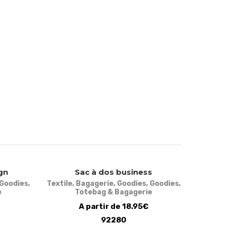
gn
Sac à dos business
Goodies
,
Textile
,
Bagagerie
,
Goodies
,
Goodies
,
e
Totebag & Bagagerie
A partir de 18.95€
92280