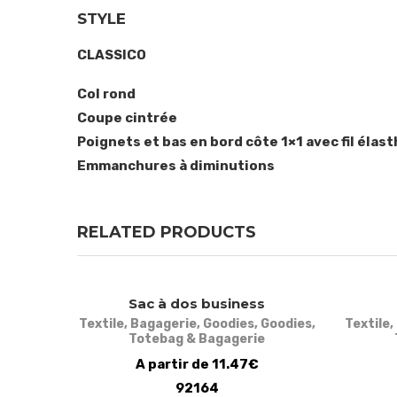
STYLE
CLASSICO
Col rond
Coupe cintrée
Poignets et bas en bord côte 1×1 avec fil éla
Emmanchures à diminutions
RELATED PRODUCTS
Sac à dos business
Textile
,
Bagagerie
,
Goodies
,
Goodies
,
Textile
,
Totebag & Bagagerie
A partir de 11.47€
92164