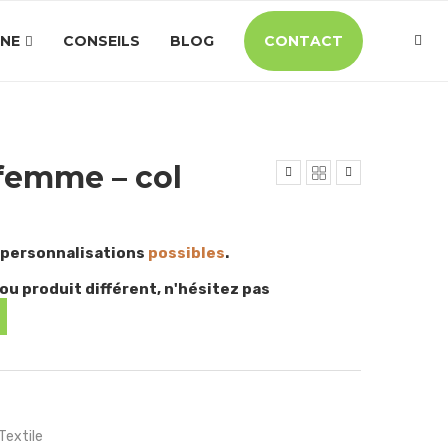
INE
CONSEILS
BLOG
CONTACT
 femme – col
 personnalisations
possibles
.
ou produit différent, n'hésitez pas
Textile