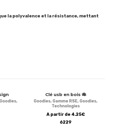
ue la polyvalence et la résistance, mettant
sign
Clé usb en bois 🎋
Goodies
,
Goodies
,
Gamme RSE
,
Goodies
,
Technologies
A partir de 4.25€
6229