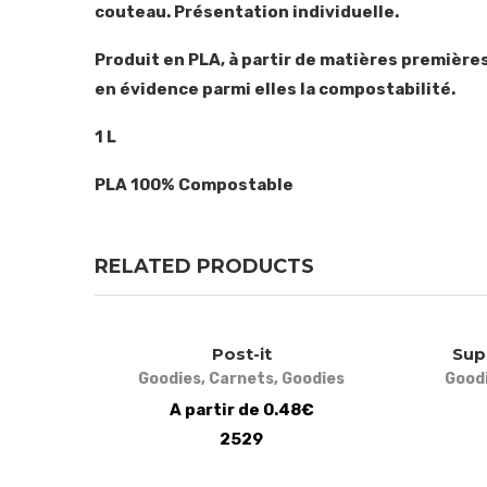
couteau. Présentation individuelle.
Produit en PLA, à partir de matières première
en évidence parmi elles la compostabilité.
1 L
PLA 100% Compostable
RELATED PRODUCTS
Post-it
Sup
Goodies
,
Carnets
,
Goodies
Good
A partir de 0.48€
2529