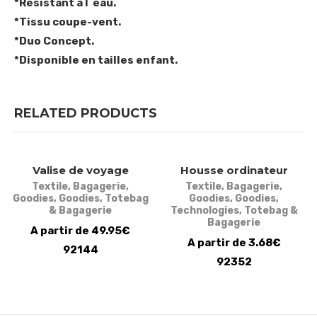
*Résistant à l´eau.
*Tissu coupe-vent.
*Duo Concept.
*Disponible en tailles enfant.
RELATED PRODUCTS
Valise de voyage
Housse ordinateur
Textile
,
Bagagerie
,
Textile
,
Bagagerie
,
Goodies
,
Goodies
,
Totebag
Goodies
,
Goodies
,
& Bagagerie
Technologies
,
Totebag &
Bagagerie
A partir de 49.95€
A partir de 3.68€
92144
92352