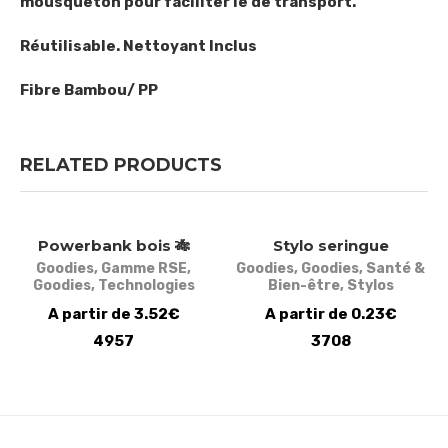
mousqueton pour faciliter le de transport.
Réutilisable. Nettoyant Inclus
Fibre Bambou/ PP
RELATED PRODUCTS
Powerbank bois 🎋
Stylo seringue
Goodies
,
Gamme RSE
,
Goodies
,
Goodies
,
Santé &
Goodies
,
Technologies
Bien-être
,
Stylos
A partir de 3.52€
A partir de 0.23€
4957
3708