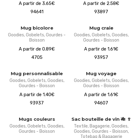
A partir de 3.65€
A partir de 2.58€
94641
93897
Mug bicolore
Mug craie
Goodies
,
Gobelets
,
Gourdes -
Goodies
,
Gobelets
,
Goodies
,
Boisson
Gourdes - Boisson
A partir de 0.89€
A partir de 1.61€
4705
93957
Mug personnalisable
Mug voyage
Goodies
,
Gobelets
,
Goodies
,
Goodies
,
Gobelets
,
Goodies
,
Gourdes - Boisson
Gourdes - Boisson
A partir de 1.40€
A partir de 1.61€
93937
94607
Mugs couleurs
Sac bouteille de vin 🎋 🍷
Goodies
,
Gobelets
,
Goodies
,
Textile
,
Bagagerie
,
Goodies
,
Gourdes - Boisson
Goodies
,
Gourdes - Boisson
,
Totebag & Bagagerie