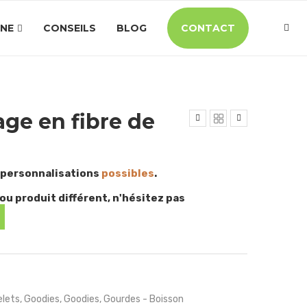
INE
CONSEILS
BLOG
CONTACT
age en fibre de
 personnalisations
possibles
.
ou produit différent, n'hésitez pas
lets
,
Goodies
,
Goodies
,
Gourdes - Boisson