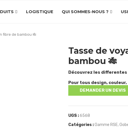
DUITS
LOGISTIQUE
QUI SOMMES-NOUS ?
US
n fibre de bambou 🎋
Tasse de voy
bambou 🎋
Découvrez les differentes
Pour tous design, couleur, 
DEMANDER UN DEVIS
UGS :
6568
Catégories :
Gamme RSE
,
Gobe