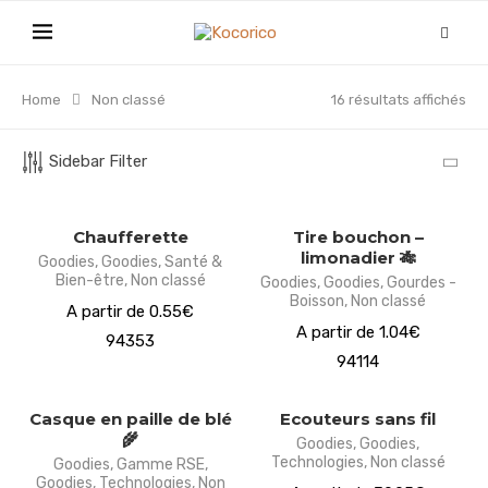
Home
Non classé
16 résultats affichés
Sidebar Filter
Chaufferette
Tire bouchon –
limonadier 🎋
Goodies
,
Goodies
,
Santé &
Bien-être
,
Non classé
Goodies
,
Goodies
,
Gourdes -
Boisson
,
Non classé
A partir de 0.55€
A partir de 1.04€
94353
94114
Casque en paille de blé
Ecouteurs sans fil
🌾
Goodies
,
Goodies
,
Technologies
,
Non classé
Goodies
,
Gamme RSE
,
Goodies
,
Technologies
,
Non