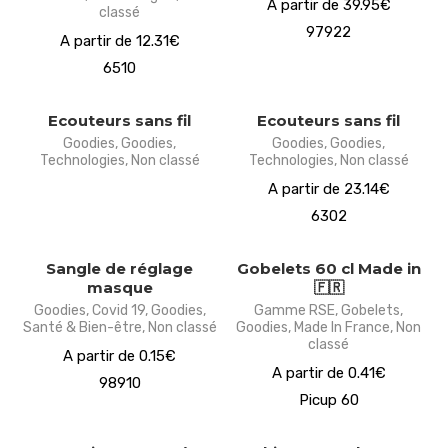
A partir de 39.95€
classé
97922
A partir de 12.31€
6510
Ecouteurs sans fil
Ecouteurs sans fil
Goodies
,
Goodies
,
Goodies
,
Goodies
,
Technologies
,
Non classé
Technologies
,
Non classé
A partir de 23.14€
6302
Sangle de réglage
Gobelets 60 cl Made in
masque
🇫🇷
Goodies
,
Covid 19
,
Goodies
,
Gamme RSE
,
Gobelets
,
Santé & Bien-être
,
Non classé
Goodies
,
Made In France
,
Non
classé
A partir de 0.15€
A partir de 0.41€
98910
Picup 60