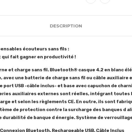
DESCRIPTION
pensables écouteurs sans fils :
et qui fait gagner en productivité !
erne et charge sans fil. Bluetooth® casque 4.2 en blanc 
, avec une batterie de charge sans fil ou câble auxiliaire
e port USB -câble inclus- et base avec capuchon de charn
ries auxiliaires externes sont réelles, intégrant toutes 
harge et selon les règlements CE. En outre, ils sont fabr
stème de protection contre la surcharge des banques d 
 durabilité de banque d énergie. Système de verrouillage 
. Connexion Bluetooth. Rechargeable USB. Câble Inclus