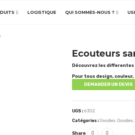
DUITS
LOGISTIQUE
QUI SOMMES-NOUS ?
US
l
Ecouteurs san
Découvrez les differentes
Pour tous design, couleur, 
DEMANDER UN DEVIS
UGS :
6302
Catégories :
Goodies
,
Goodies
,
Share