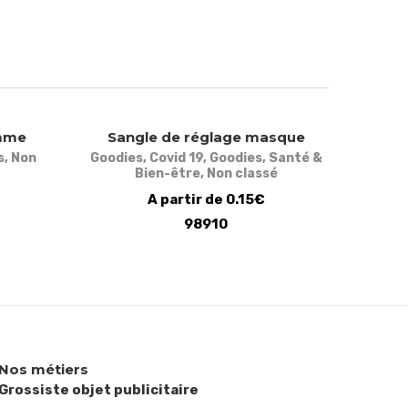
omme
Sangle de réglage masque
s
,
Non
Goodies
,
Covid 19
,
Goodies
,
Santé &
Bien-être
,
Non classé
A partir de 0.15€
98910
Nos métiers
Grossiste objet publicitaire