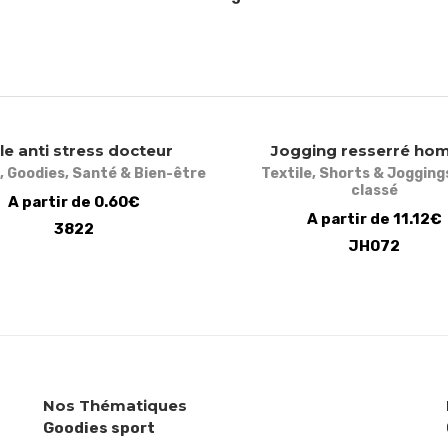
le anti stress docteur
Jogging resserré h
,
Goodies
,
Santé & Bien-être
Textile
,
Shorts & Jogging
classé
A partir de 0.60€
A partir de 11.12€
3822
JH072
Nos Thématiques
Goodies sport