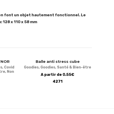
en font un objet hautement fonctionnel. Le
: 128 x 110 x 58 mm
AFNOR
Balle anti stress cube
es
,
Covid
Goodies
,
Goodies
,
Santé & Bien-être
tre
,
Non
A partir de 0.55€
4271