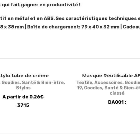
et qui fait gagner en productivité !
tif en métal et en ABS. Ses caractéristiques techniques 
8 x 38 mm | Boîte de chargement: 79 x 40 x 32 mm | Cadeau
Stylo tube de crème
Masque Réutilisable 
,
Goodies
,
Santé & Bien-être
,
Textile
,
Accessoires
,
Goodi
Stylos
19
,
Goodies
,
Santé & Bien-ê
classé
A partir de 0.26€
DA001 :
3715