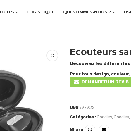
DUITS
LOGISTIQUE
QUI SOMMES-NOUS ?
US
Ecouteurs san
Découvrez les differentes
Pour tous design, couleur, 
DEMANDER UN DEVIS
UGS :
97922
Catégories :
Goodies
,
Goodies
,
Share