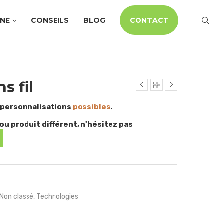
INE
CONSEILS
BLOG
CONTACT
s fil
 personnalisations
possibles
.
ou produit différent, n'hésitez pas
Non classé
,
Technologies