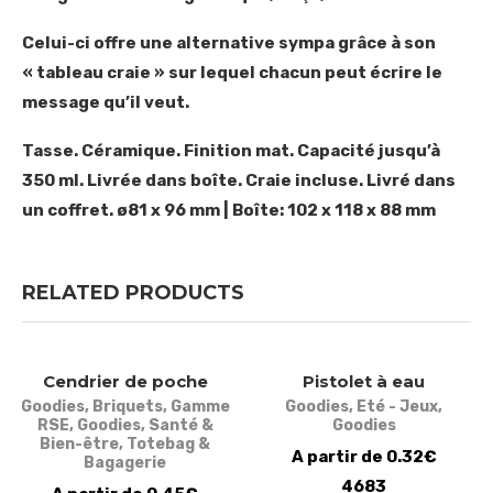
Celui-ci offre une alternative sympa grâce à son
« tableau craie » sur lequel chacun peut écrire le
message qu’il veut.
Tasse. Céramique. Finition mat. Capacité jusqu’à
350 ml. Livrée dans boîte. Craie incluse. Livré dans
un coffret. ø81 x 96 mm | Boîte: 102 x 118 x 88 mm
RELATED PRODUCTS
Cendrier de poche
Pistolet à eau
Goodies
,
Briquets
,
Gamme
Goodies
,
Eté - Jeux
,
RSE
,
Goodies
,
Santé &
Goodies
Bien-être
,
Totebag &
A partir de 0.32€
Bagagerie
4683