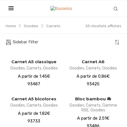
Home
Goodies
Carnets
25 résultats affichés
Sidebar Filter
Carnet A5 classique
Carnet A6
Goodies
,
Carnets
,
Goodies
Goodies
,
Carnets
,
Goodies
A partir de 1.45€
A partir de 0.86€
93487
93425
Carnet A5 bicolores
Bloc bambou 🎋
Goodies
,
Carnets
,
Goodies
Goodies
,
Carnets
,
Gamme
RSE
,
Goodies
A partir de 1.82€
A partir de 2.51€
93733
93486