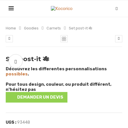
Home
Goodies
Carnets
Set post-it 🎋
Set post-it 🎋
Découvrez les differentes personnalisations
possibles
.
Pour tous design, couleur, ou produit différent,
n'hésitez pas
DEMANDER UN DEVIS
UGS :
93448