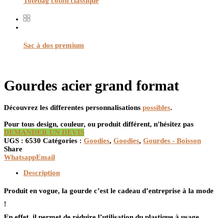
Totebag coton classique
Sac à dos premium
Gourdes acier grand format
Découvrez les differentes personnalisations
possibles
.
Pour tous design, couleur, ou produit différent, n'hésitez pas
DEMANDER UN DEVIS
UGS :
6530
Catégories :
Goodies
,
Goodies
,
Gourdes - Boisson
Share
Whatsapp
Email
Description
Produit en vogue, la gourde c’est le cadeau d’entreprise à la mode
!
En effet, il permet de réduire l’utilisation du plastique à usage