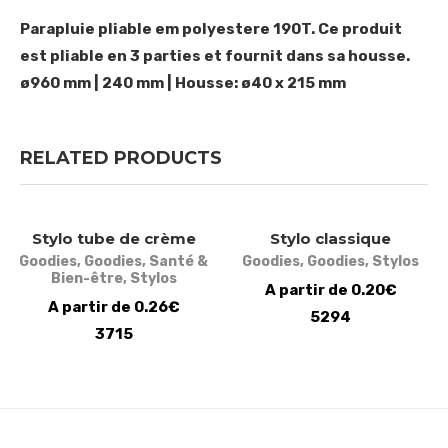
Parapluie pliable em polyestere 190T. Ce produit
est pliable en 3 parties et fournit dans sa housse.
ø960 mm | 240 mm | Housse: ø40 x 215 mm
RELATED PRODUCTS
Stylo tube de crème
Stylo classique
Goodies
,
Goodies
,
Santé &
Goodies
,
Goodies
,
Stylos
Bien-être
,
Stylos
A partir de 0.20€
A partir de 0.26€
5294
3715