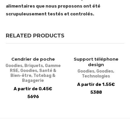
alimentaires que nous proposons ont été
scrupuleusement testés et controlés.
RELATED PRODUCTS
Cendrier de poche
Support téléphone
design
Goodies
,
Briquets
,
Gamme
RSE
,
Goodies
,
Santé &
Goodies
,
Goodies
,
Bien-être
,
Totebag &
Technologies
Bagagerie
A partir de 1.55€
A partir de 0.45€
5388
5696