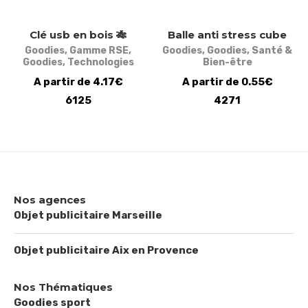
Clé usb en bois 🎋
Balle anti stress cube
Goodies
,
Gamme RSE
,
Goodies
,
Goodies
,
Santé &
Goodies
,
Technologies
Bien-être
A partir de 4.17€
A partir de 0.55€
6125
4271
Nos agences
Objet publicitaire Marseille
Objet publicitaire Aix en Provence
Nos Thématiques
Goodies sport