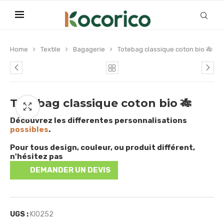
Home
Textile
Bagagerie
Totebag classique coton bio 🎋
Totebag classique coton bio 🎋
Découvrez les differentes personnalisations
possibles
.
Pour tous design, couleur, ou produit différent,
n'hésitez pas
DEMANDER UN DEVIS
UGS :
KI0252