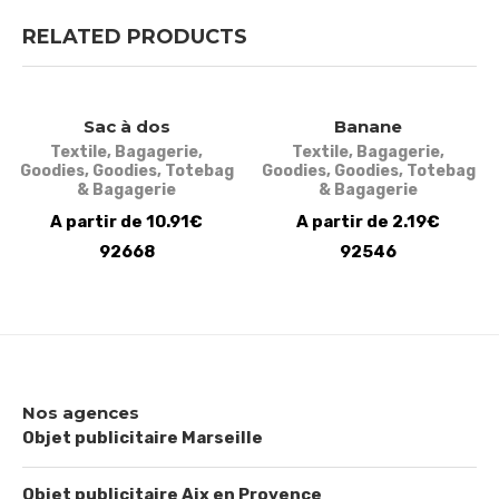
RELATED PRODUCTS
Sac à dos
Banane
Textile
,
Bagagerie
,
Textile
,
Bagagerie
,
Goodies
,
Goodies
,
Totebag
Goodies
,
Goodies
,
Totebag
& Bagagerie
& Bagagerie
A partir de 10.91€
A partir de 2.19€
92668
92546
Nos agences
Objet publicitaire Marseille
Objet publicitaire Aix en Provence