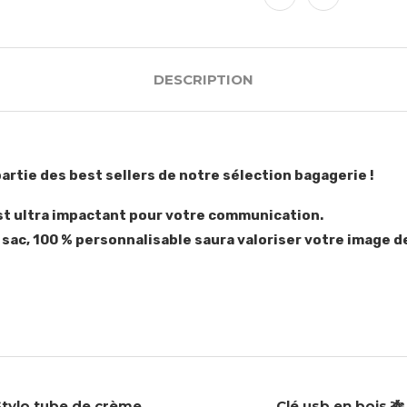
DESCRIPTION
partie des best sellers de notre sélection bagagerie !
l est ultra impactant pour votre communication.
 sac, 100 % personnalisable saura valoriser votre image de
Stylo tube de crème
Clé usb en bois 🎋