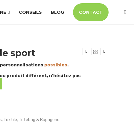
INE
CONSEILS
BLOG
CONTACT
de sport
 personnalisations
possibles
.
ou produit différent, n'hésitez pas
s
,
Textile
,
Totebag & Bagagerie