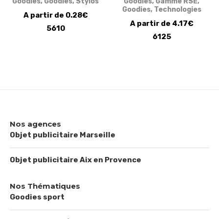
Goodies
,
Goodies
,
Stylos
Goodies
,
Gamme RSE
,
Goodies
,
Technologies
A partir de 0.28€
A partir de 4.17€
5610
6125
Nos agences
Objet publicitaire Marseille
Objet publicitaire Aix en Provence
Nos Thématiques
Goodies sport