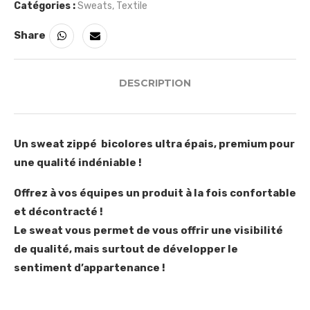
Catégories :
Sweats
,
Textile
Share
DESCRIPTION
Un sweat zippé bicolores ultra épais, premium pour
une qualité indéniable !
Offrez à vos équipes un produit à la fois confortable
et décontracté !
Le sweat vous permet de vous offrir une visibilité
de qualité, mais surtout de développer le
sentiment d’appartenance !