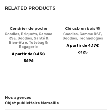
RELATED PRODUCTS
Cendrier de poche
Clé usb en bois 🎋
Goodies
,
Briquets
,
Gamme
Goodies
,
Gamme RSE
,
RSE
,
Goodies
,
Santé &
Goodies
,
Technologies
Bien-être
,
Totebag &
A partir de 4.17€
Bagagerie
6125
A partir de 0.45€
5696
Nos agences
Objet publicitaire Marseille