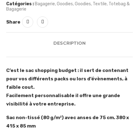
Catégories :
Bagagerie
,
Goodies
,
Goodies
,
Textile
,
Totebag &
Bagagerie
Share
DESCRIPTION
C’est le sac shopping budget : il sert de contenant
pour vos différents packs ou lors d’évènements, à
faible cout.
Facilement personnalisable il offre une grande
visibilité à votre entreprise.
Sac non-tissé (80 g/m²) avec anses de 75 cm. 380 x
415 x 85 mm