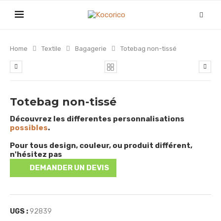
Home
Textile
Bagagerie
Totebag non-tissé
Totebag non-tissé
Découvrez les differentes personnalisations
possibles
.
Pour tous design, couleur, ou produit différent,
n'hésitez pas
DEMANDER UN DEVIS
UGS :
92839