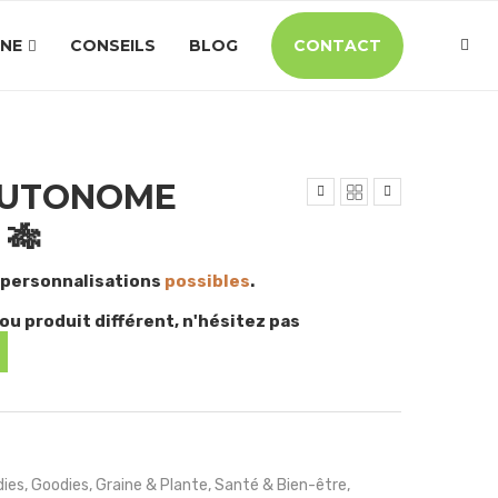
INE
CONSEILS
BLOG
CONTACT
AUTONOME
🎋
 personnalisations
possibles
.
ou produit différent, n'hésitez pas
ies
,
Goodies
,
Graine & Plante
,
Santé & Bien-être
,