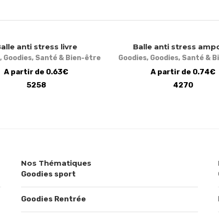
alle anti stress livre
Balle anti stress amp
,
Goodies
,
Santé & Bien-être
Goodies
,
Goodies
,
Santé & B
A partir de 0.63€
A partir de 0.74€
5258
4270
Nos Thématiques
Goodies sport
Goodies Rentrée