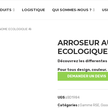
DUITS
LOGISTIQUE
QUI SOMMES-NOUS ?
US
OME ECOLOGIQUE 🎋
ARROSEUR 
ECOLOGIQUE 
Découvrez les differentes
Pour tous design, couleur, 
DEMANDER UN DEVIS
UGS :
BD1984
Catégories :
Gamme RSE
,
Good