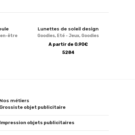
oule
Lunettes de soleil design
ien-être
Goodies
,
Eté - Jeux
,
Goodies
A partir de 0.90€
5284
Nos métiers
Grossiste objet publicitaire
Impression objets publicitaires