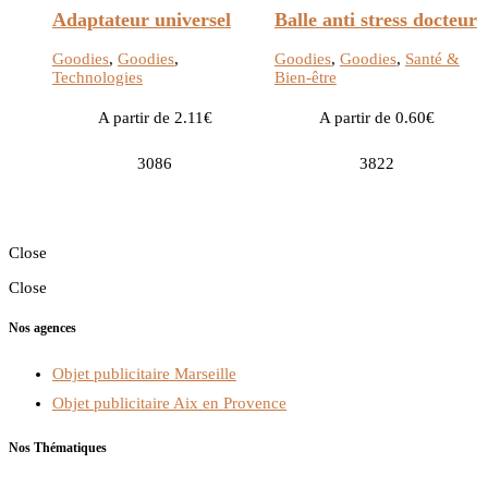
Adaptateur universel
Balle anti stress docteur
Goodies
,
Goodies
,
Goodies
,
Goodies
,
Santé &
Technologies
Bien-être
A partir de 2.11€
A partir de 0.60€
3086
3822
Close
Close
Nos agences
Objet publicitaire Marseille
Objet publicitaire Aix en Provence
Nos Thématiques