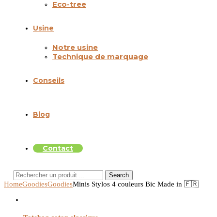
Eco-tree
Usine
Notre usine
Technique de marquage
Conseils
Blog
Contact
Search
Home
Goodies
Goodies
Minis Stylos 4 couleurs Bic Made in 🇫🇷