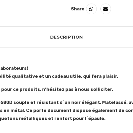
Share
DESCRIPTION
llaborateurs!
ilité qualitative et un cadeau utile, qui fera plaisir.
pour ce produits, n’hésitez pas à nous solliciter.
80D souple et résistant d´un noir élégant. Matelassé, a
es en métal. Ce porte document dispose également de com
uetons métalliques et renfort pour l´épaule.