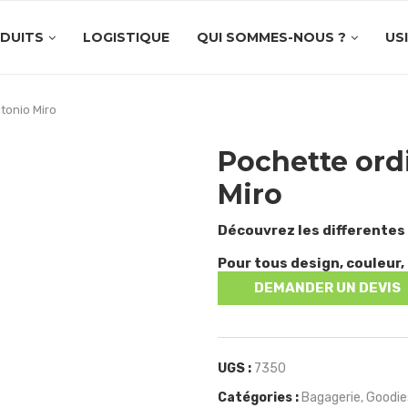
DUITS
LOGISTIQUE
QUI SOMMES-NOUS ?
US
tonio Miro
Pochette ord
Miro
Découvrez les differentes
Pour tous design, couleur, 
DEMANDER UN DEVIS
UGS :
7350
Catégories :
Bagagerie
,
Goodie