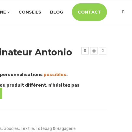
INE
CONSEILS
BLOG
CONTACT
inateur Antonio
 personnalisations
possibles
.
ou produit différent, n'hésitez pas
s
,
Goodies
,
Textile
,
Totebag & Bagagerie