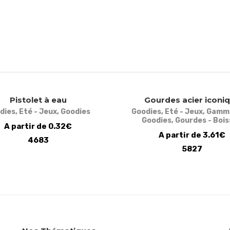
Pistolet à eau
Gourdes acier iconi
dies
,
Eté - Jeux
,
Goodies
Goodies
,
Eté - Jeux
,
Gamm
Goodies
,
Gourdes - Boi
A partir de 0.32€
A partir de 3.61€
4683
5827