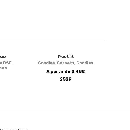
que
Post-it
e RSE
,
Goodies
,
Carnets
,
Goodies
sson
A partir de 0.48€
2529