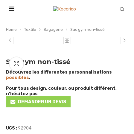
Home
Textile
Bagagerie
Sac gym non-tissé
Sac gym non-tissé
Découvrez les differentes personnalisations
possibles
.
Pour tous design, couleur, ou produit différent,
n'hésitez pas
DEMANDER UN DEVIS
UGS :
92904