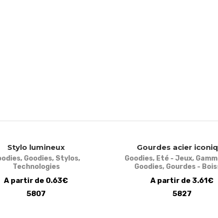
Stylo lumineux
Gourdes acier iconi
oodies
,
Goodies
,
Stylos
,
Goodies
,
Eté - Jeux
,
Gamm
Technologies
Goodies
,
Gourdes - Boi
A partir de 0.63€
A partir de 3.61€
5807
5827