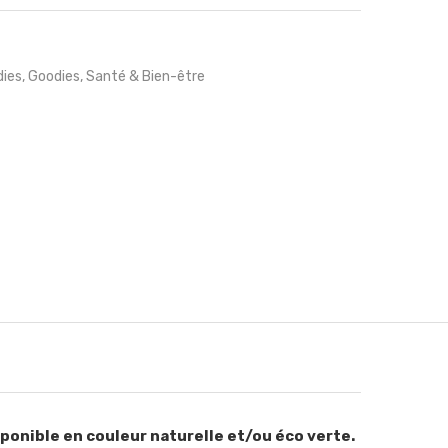
ies
,
Goodies
,
Santé & Bien-être
sponible en couleur naturelle et/ou éco verte.