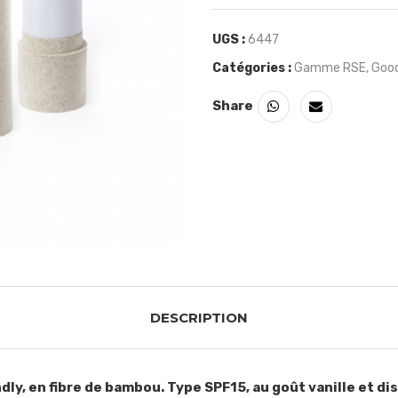
UGS :
6447
Catégories :
Gamme RSE
,
Good
Share
DESCRIPTION
ly, en fibre de bambou. Type SPF15, au goût vanille et di