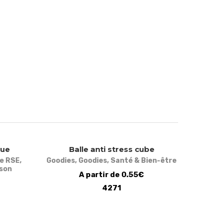
que
Balle anti stress cube
e RSE
,
Goodies
,
Goodies
,
Santé & Bien-être
sson
A partir de 0.55€
4271