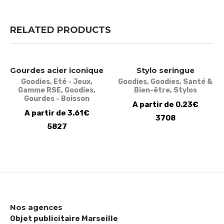
RELATED PRODUCTS
Gourdes acier iconique
Stylo seringue
Goodies
,
Eté - Jeux
,
Goodies
,
Goodies
,
Santé &
Gamme RSE
,
Goodies
,
Bien-être
,
Stylos
Gourdes - Boisson
A partir de 0.23€
A partir de 3.61€
3708
5827
Nos agences
Objet publicitaire Marseille