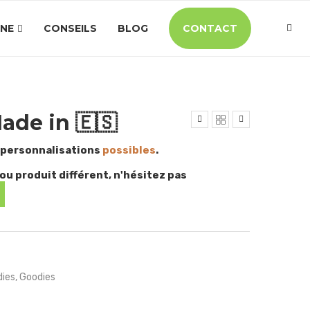
INE
CONSEILS
BLOG
CONTACT
ade in 🇪🇸
 personnalisations
possibles
.
ou produit différent, n'hésitez pas
ies
,
Goodies