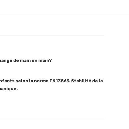
échange de main en main?
enfants selon la norme EN13869. Stabilité de la
canique.