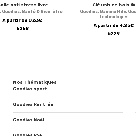
alle anti stress livre
Clé usb en bois 🎋
,
Goodies
,
Santé & Bien-être
Goodies
,
Gamme RSE
,
Goo
Technologies
A partir de 0.63€
A partir de 4.25€
5258
6229
Nos Thématiques
Goodies sport
Goodies Rentrée
Goodies Noël
Goodies RSE