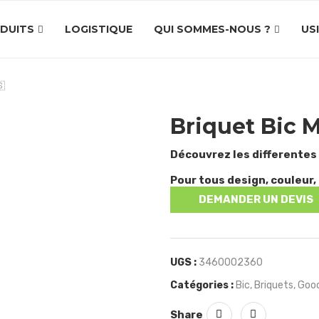
DUITS
LOGISTIQUE
QUI SOMMES-NOUS ?
US
🇸
Briquet Bic M
Découvrez les differentes
Pour tous design, couleur, 
DEMANDER UN DEVIS
UGS :
3460002360
Catégories :
Bic
,
Briquets
,
Good
Share