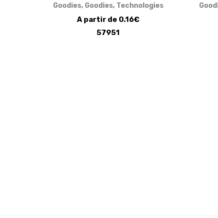
Goodies
,
Goodies
,
Technologies
Good
A partir de 0.16€
57951