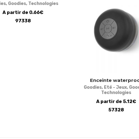
ies
,
Goodies
,
Technologies
A partir de 0.66€
97338
Enceinte waterpro
Goodies
,
Eté - Jeux
,
Goo
Technologies
A partir de 5.12€
57328