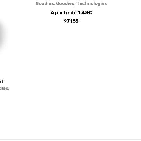
Goodies
,
Goodies
,
Technologies
A partir de 1.48€
97153
of
dies
,