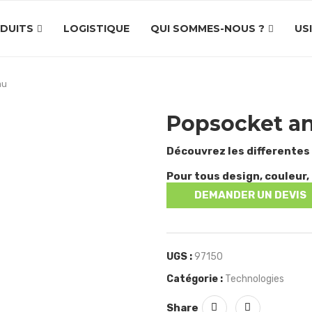
DUITS
LOGISTIQUE
QUI SOMMES-NOUS ?
US
au
Popsocket a
Découvrez les differentes
Pour tous design, couleur, 
DEMANDER UN DEVIS
UGS :
97150
Catégorie :
Technologies
Share